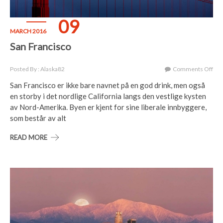
09
MARCH 2016
San Francisco
On
Posted By : Alaska82
Comments Off
San
San Francisco er ikke bare navnet på en god drink, men også
Fra
en storby i det nordlige California langs den vestlige kysten
av Nord-Amerika. Byen er kjent for sine liberale innbyggere,
som består av alt
READ MORE