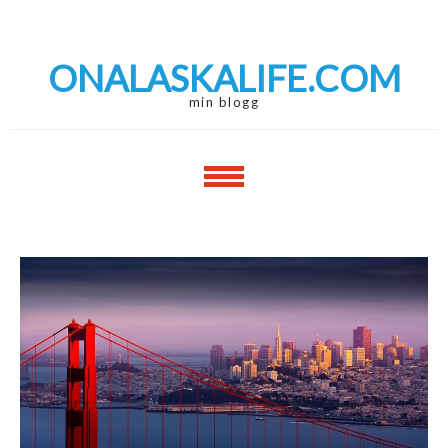
Skip
Skip
to
to
navigation
content
ONALASKALIFE.COM
min blogg