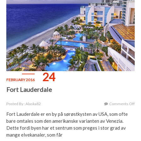
24
FEBRUARY 2016
Fort Lauderdale
On
Posted By : Alaska82
Comments Off
For
Fort Lauderdale er en by på sørøstkysten av USA, som ofte
Lau
bare omtales som den amerikanske varianten av Venezia.
Dette fordi byen har et sentrum som preges i stor grad av
mange elvekanaler, som får