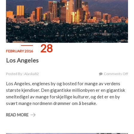
28
FEBRUARY 2016
Los Angeles
On
Posted By : Alaska82
Comments Off
Los
Los Angeles, englenes by og bosted for mange av verdens
Ang
største kjendiser. Den gigantiske millionbyen er en gigantisk
smeltedigel av mange forskjellige kulturer, og det er en by
svært mange nordmenn drømmer om å besøke.
READ MORE